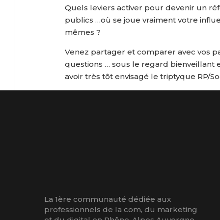
Quels leviers activer pour devenir un réf
publics …où se joue vraiment votre influ
mêmes ?
Venez partager et comparer avec vos pair
questions … sous le regard bienveillant 
avoir très tôt envisagé le triptyque RP/S
La 1ère communauté dédiée aux
professionnels de la com, du marketing
et du digital en Rhône-Alpes Auvergne.