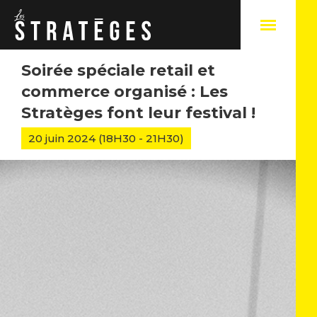
Soirée spéciale retail et
commerce organisé : Les
Stratèges font leur festival !
A
20 juin 2024 (18H30 - 21H30)
Q
N
N
C
N
S