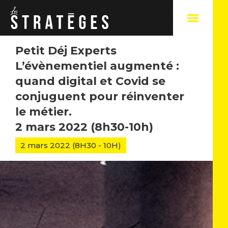
Petit Déj Experts
L’évènementiel augmenté :
quand digital et Covid se
A
conjuguent pour réinventer
Q
le métier.
N
2 mars 2022 (8h30-10h)
N
C
2 mars 2022 (8H30 - 10H)
N
S