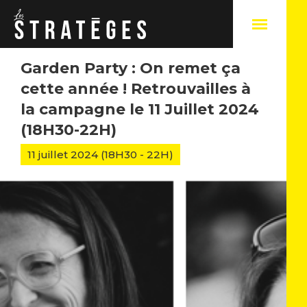
Garden Party : On remet ça
cette année ! Retrouvailles à
la campagne le 11 Juillet 2024
A
(18H30-22H)
Q
11 juillet 2024 (18H30 - 22H)
N
N
C
N
S