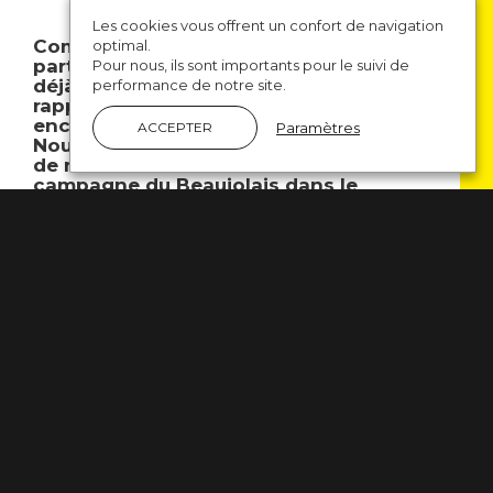
Les cookies vous offrent un confort de navigation
Compte tenu du succès de la garden
optimal.
party de l’an dernier où nous avions
Pour nous, ils sont importants pour le suivi de
déjà doublé le nombre de présents par
performance de notre site.
rapport à 2022, nous vous attendons
encore plus nombreux cette année.
Paramètres
ACCEPTER
Nous avons choisi de nous retrouver
de nouveau dans cette belle
campagne du Beaujolais dans le
domaine du
Clos des Sources Bonave
.
Pas de thématique particulière si ce n’est le
plaisir de se retrouver entre membres de la
communauté des Stratèges et de partager
un moment convivial en plein air si le temps
le permet. … Comme l’an dernier, nous vous
réservons une petite surprise dans la joie et
la bonne humeur.
Covoiturage possible entre membres.