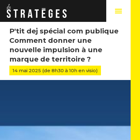
P'tit dej spécial com publique
Comment donner une
nouvelle impulsion à une
A
marque de territoire ?
Q
14 mai 2025 (de 8h30 à 10h en visio)
N
N
C
N
S