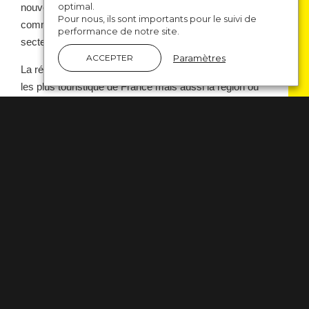
optimal.
nouvelles agences d’expérience dans notre
Pour nous, ils sont importants pour le suivi de
communauté permet de s’ouvrir davantage à ce
performance de notre site.
secteur, ô combien essentiel à notre région.
Paramètres
ACCEPTER
La région Auvergne Rhône-Alpes est l’une des régions
les plus touristique de France mais aussi la région où
cette offre est la plus diversifiée. Le sujet de la diversité
était déjà un casse-tête quand on juxtaposait
seulement Rhône et Alpes mais avec l’apport de
l’Auvergne, mettre tout le monde d’accord pour trouver
une identité commune … je vous laisse imaginer la
difficulté ! C’est pourtant le challenge relevé par
l’agence Ekno qui a posé comme préalable à toute
communication touristique de la région, la refonte de
son identité.
Le fil de cette « sky-line auralpine » est simple et le
concept du relief possède la force de l’évidence ! Nous
vous proposons de découvrir les arcanes de sa