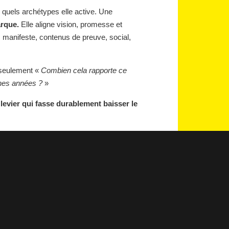
, quels archétypes elle active. Une
arque.
Elle aligne vision, promesse et
lm manifeste, contenus de preuve, social,
 seulement «
Combien cela rapporte ce
ines années ?
»
 levier qui fasse durablement baisser le