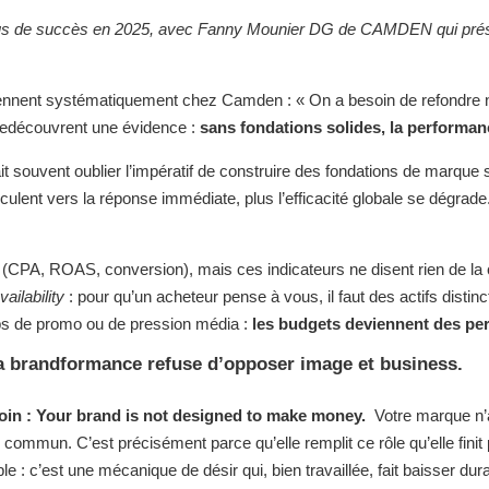
 plus de succès en 2025, avec Fanny Mounier DG de CAMDEN qui présent
iennent systématiquement chez Camden :
« On a besoin de refondre 
 redécouvrent une évidence :
sans fondations solides, la performanc
, fait souvent oublier l’impératif de construire des fondations de marque
sculent vers la réponse immédiate, plus l’efficacité globale se dégrade
 (CPA, ROAS, conversion), mais ces indicateurs ne disent rien de la
ailability
: pour qu’un acheteur pense à vous, il faut des actifs distin
ups de promo ou de pression média :
les budgets deviennent des per
a brandformance refuse d’opposer image et business.
oin :
Your brand is not designed to make money.
Votre marque n’a
 commun. C’est précisément parce qu’elle remplit ce rôle qu’elle finit
 c’est une mécanique de désir qui, bien travaillée, fait baisser dur